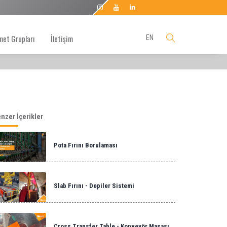
met Grupları
İletişim
EN
nzer İçerikler
Pota Fırını Borulaması
Slab Fırını - Depiler Sistemi
Cross Transfer Table - Konveyör Masası