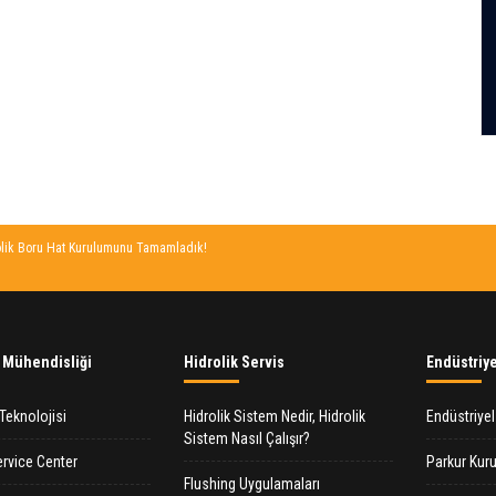
t Kurulumunu Tamamladık!
 Mühendisliği
Hidrolik Servis
Endüstriye
Teknolojisi
Hidrolik Sistem Nedir, Hidrolik
Endüstriye
Sistem Nasıl Çalışır?
rvice Center
Parkur Kur
Flushing Uygulamaları