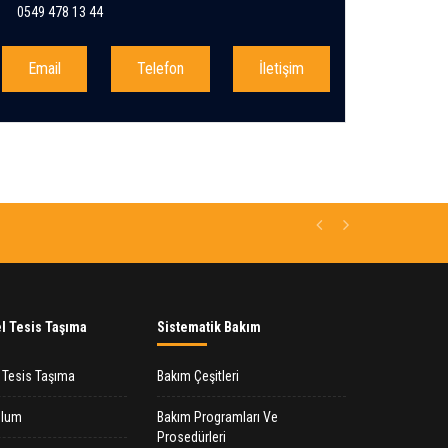
0549 478 13 44
Email
Telefon
İletişim
50 Yaşındaki Metro İs
linkedin
Previous
Next
l Tesis Taşıma
Sistematik Bakım
l Tesis Taşıma
Bakım Çeşitleri
ulum
Bakım Programları Ve
Prosedürleri