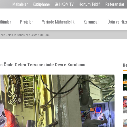
Makaleler
Kütüphane
HKSM TV
Hortum Teklifi
Referanslar
ölümler
Projeler
Yerinde Mühendislik
Kurumsal
Ürün ve Hiz
n Önde Gelen Tersanesinde Devre Kurulumu
ünün Önde Gelen Tersanesinde Devre Kurulumu
Be