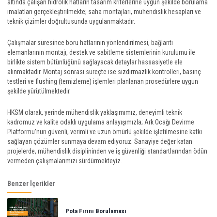
altında çalışan hidrolik hatların tasarım kriterlerine uygun şekilde borulama
imalatları gerçekleştirilmekte; saha montajları, mühendislik hesapları ve
teknik çizimler doğrultusunda uygulanmaktadır.
Çalışmalar süresince boru hatlarının yönlendirilmesi, bağlantı
elemanlarının montajı, destek ve sabitleme sistemlerinin kurulumu ile
birlikte sistem bütünlüğünü sağlayacak detaylar hassasiyetle ele
alınmaktadır. Montaj sonrası süreçte ise sızdırmazlık kontrolleri, basınç
testleri ve flushing (temizleme) işlemleri planlanan prosedürlere uygun
şekilde yürütülmektedir.
HKSM olarak, yerinde mühendislik yaklaşımımız, deneyimli teknik
kadromuz ve kalite odaklı uygulama anlayışımızla; Ark Ocağı Devirme
Platformu’nun güvenli, verimli ve uzun ömürlü şekilde işletilmesine katkı
sağlayan çözümler sunmaya devam ediyoruz. Sanayiye değer katan
projelerde, mühendislik disiplininden ve iş güvenliği standartlarından ödün
vermeden çalışmalarımızı sürdürmekteyiz.
Benzer İçerikler
Pota Fırını Borulaması