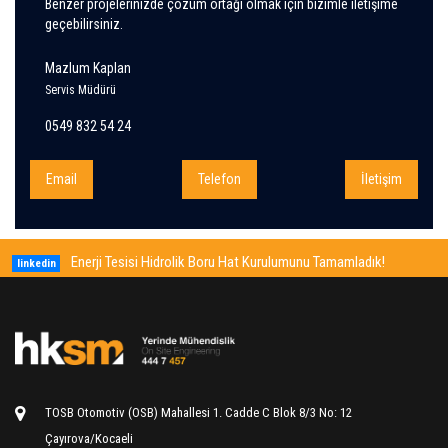
Benzer projelerinizde çözüm ortağı olmak için bizimle iletişime
geçebilirsiniz.
Mazlum Kaplan
Servis Müdürü
0549 832 54 24
Email
Telefon
İletişim
Tamamladık!
50 Yaşındaki Metro İstanbul Vagon Tamir Tezg
linkedin
Yaptık!
TOSB Otomotiv (OSB) Mahallesi 1. Cadde C Blok 8/3 No: 12
Çayırova/Kocaeli