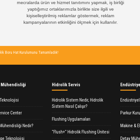
mecralarda ürün ve hizmet tanıtımını yapmak, iş birliği
yaptığımız ortaklarımızla birlikte size ilgili ve
kişiselleştirilmiş reklamlar göstermek, reklam
kampanyalarının etkinliğini ölçmek için kullanılır.
rolik Boru Hat Kurulumunu Tamamladık!
 Mühendisliği
Hidrolik Servis
Endüstriye
Teknolojisi
Hidrolik Sistem Nedir, Hidrolik
Endüstriye
Sistem Nasıl Çalışır?
rvice Center
Parkur Kur
Flushing Uygulamaları
Mühendisliği Nedir?
Makine & E
"Flush+" Hidrolik Flushing Ünitesi
nge Teknolojisi
Detay Mühe