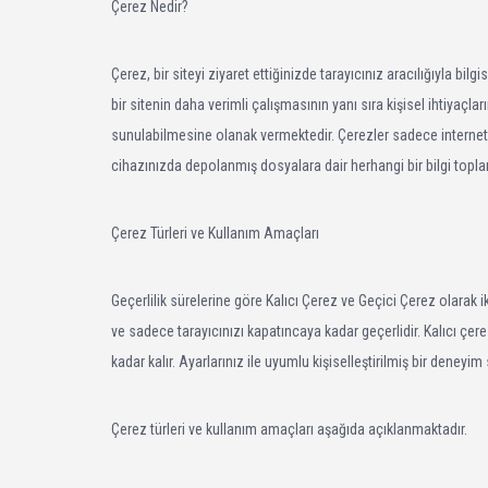
Çerez Nedir?
Çerez, bir siteyi ziyaret ettiğinizde tarayıcınız aracılığıyla b
bir sitenin daha verimli çalışmasının yanı sıra kişisel ihtiyaçla
sunulabilmesine olanak vermektedir. Çerezler sadece internet o
cihazınızda depolanmış dosyalara dair herhangi bir bilgi topl
Çerez Türleri ve Kullanım Amaçları
Geçerlilik sürelerine göre Kalıcı Çerez ve Geçici Çerez olarak ik
ve sadece tarayıcınızı kapatıncaya kadar geçerlidir. Kalıcı çere
kadar kalır. Ayarlarınız ile uyumlu kişiselleştirilmiş bir deneyim 
Çerez türleri ve kullanım amaçları aşağıda açıklanmaktadır.