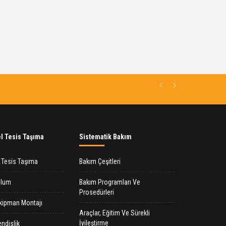
Previous
Next
l Tesis Taşıma
Sistematik Bakım
l Tesis Taşıma
Bakım Çeşitleri
ulum
Bakım Programları Ve
Prosedürleri
kipman Montajı
Araçlar, Eğitim Ve Sürekli
İyileştirme
ndislik