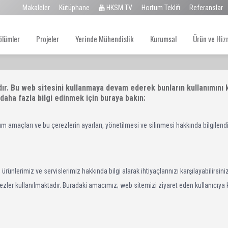
Makaleler
Kütüphane
HKSM TV
Hortum Teklifi
Referanslar
ölümler
Projeler
Yerinde Mühendislik
Kurumsal
Ürün ve Hiz
 daha fazla bilgi edinmek için buraya bakın:
anım amaçları ve bu çerezlerin ayarları, yönetilmesi ve silinmesi hakkında bilgilen
ürünlerimiz ve servislerimiz hakkında bilgi alarak ihtiyaçlarınızı karşılayabilirsiniz
erezler kullanılmaktadır. Buradaki amacımız; web sitemizi ziyaret eden kullanıcıya 