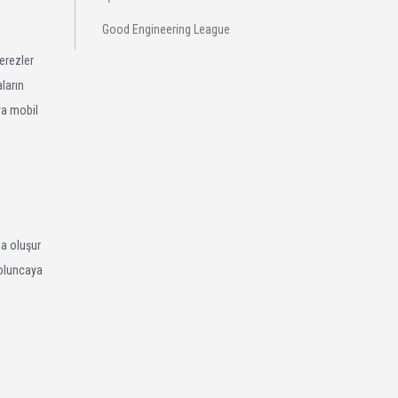
Good Engineering League
Çerezler
aların
ya mobil
da oluşur
 doluncaya