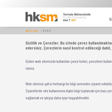
B
Ana Sayfa
K.V.K.K.
Gizlilik ve Çerezler: Bu sitede çerez kullanılmaktadır. Bu web sitesini kullanmaya devam ederek bunların kullanımını kabul
edersiniz. Çerezlerin nasıl kontrol edileceği dahil,
Sizleri web sitemizde kullanılan çerez türleri, çerezlerin kull
isteriz.
Web sitemizi şahsi herhangi bir bilgi vermeden ziyaret edebilir, 
Ziyaretlerde site kullanımına ilişkin bilgi toplamak için bazı ç
sağlamak ve işleyişi daha iyiye taşıyabilmektir.