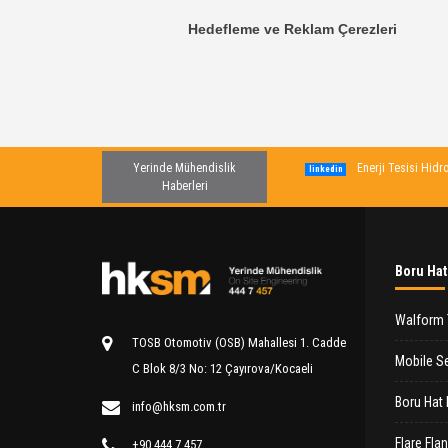
Hedefleme ve Reklam Çerezleri
Yerinde Mühendislik
Enerji Tesisi Hid
linkedin
Haberleri
Boru Hat
Walform 
TOSB Otomotiv (OSB) Mahallesi 1. Cadde
Mobile Se
C Blok 8/3 No: 12 Çayırova/Kocaeli
Boru Hat 
info@hksm.com.tr
Flare Fla
+90 444 7 457