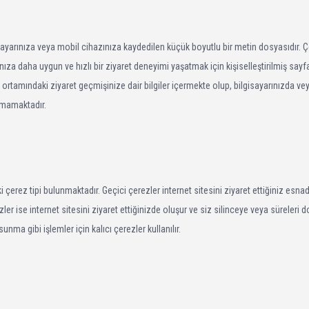
ilgisayarınıza veya mobil cihazınıza kaydedilen küçük boyutlu bir metin dosyasıdır. 
rınıza daha uygun ve hızlı bir ziyaret deneyimi yaşatmak için kişiselleştirilmiş sayf
rtamındaki ziyaret geçmişinize dair bilgiler içermekte olup, bilgisayarınızda ve
amamaktadır.
i çerez tipi bulunmaktadır. Geçici çerezler internet sitesini ziyaret ettiğiniz esna
zler ise internet sitesini ziyaret ettiğinizde oluşur ve siz silinceye veya süreleri
sunma gibi işlemler için kalıcı çerezler kullanılır.