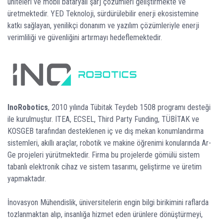
üniteleri ve mobil bataryalı şarj çözümleri geliştirmekte ve
üretmektedir. YED Teknoloji, sürdürülebilir enerji ekosistemine
katkı sağlayan, yenilikçi donanım ve yazılım çözümleriyle enerji
verimliliği ve güvenliğini artırmayı hedeflemektedir.
InoRobotics
, 2010 yılında Tübitak Teydeb 1508 programı desteği
ile kurulmuştur. ITEA, ECSEL, Third Party Funding, TÜBİTAK ve
KOSGEB tarafından desteklenen iç ve dış mekan konumlandırma
sistemleri, akıllı araçlar, robotik ve makine öğrenimi konularında Ar-
Ge projeleri yürütmektedir. Firma bu projelerde gömülü sistem
tabanlı elektronik cihaz ve sistem tasarımı, geliştirme ve üretim
yapmaktadır.
İnovasyon Mühendislik, üniversitelerin engin bilgi birikimini raflarda
tozlanmaktan alıp, insanlığa hizmet eden ürünlere dönüştürmeyi,