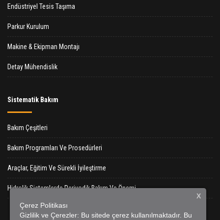
Endüstriyel Tesis Taşıma
Parkur Kurulum
Makine & Ekipman Montajı
Detay Mühendislik
Sistematik Bakım
Bakım Çeşitleri
Bakım Programları Ve Prosedürleri
Araçlar, Eğitim Ve Sürekli İyileştirme
Hidrolik Sistemlerde Periyodik Bakım Ve Önemi
X
Çerez Politikası
Gizlilik ve Çerezler: Bu sitede çerez kullanılmaktadır. Bu