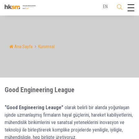
EN
Ana Sayfa
Kurumsal
Good Engineering League
“Good Engineering Leauge”
olarak belirli bir alanda yoğunlaşan
işinde uzmanlaşmış firmaların hayal güçlerini, hareket kabiliyetlerini,
mühendislik birikimlerini ve sanatsal yeteneklerini inovasyon ve
teknoloji ile birleştirerek komplike projelerde yeniligle, iyiligle,
mühendisligle, hep birligte üretiyoruz.