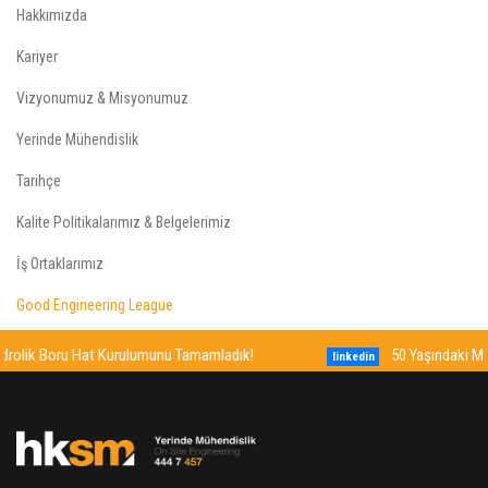
Hakkımızda
Kariyer
Vizyonumuz & Misyonumuz
Yerinde Mühendislik
Tarihçe
Kalite Politikalarımız & Belgelerimiz
İş Ortaklarımız
Good Engineering League
50 Yaşındaki Metro İstanbul Vagon Tamir Tezgahının Bakımını
linkedin
Yaptık!